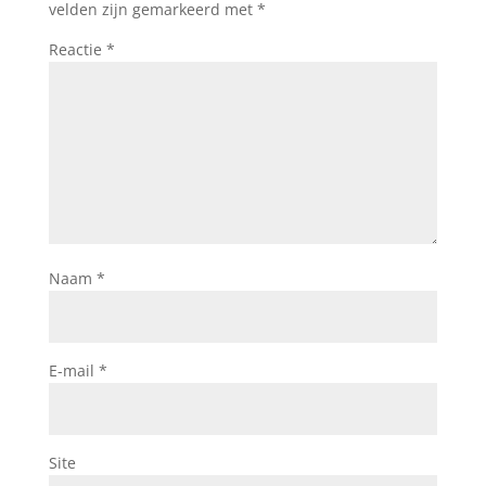
velden zijn gemarkeerd met
*
Reactie
*
Naam
*
E-mail
*
Site